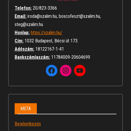
Telefon:
20/823-3366
Email:
iroda@szalim.hu, boscofeszt@szalim.hu,
steg@szalim.hu
Honlap:
https://szalim.hu/
Cím:
1032 Budapest, Bécsi út 173.
Adószám:
18122167-1-41
Bankszámlaszám:
11784009-20604699
META
Bejelentkezés