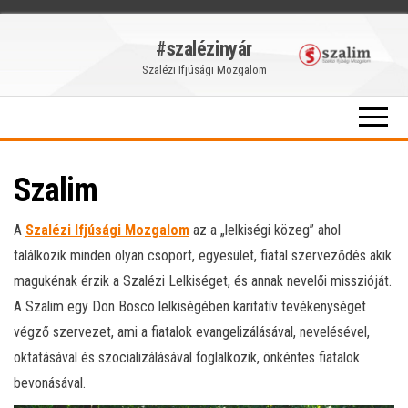
Skip
#szalézinyár
to
Szalézi Ifjúsági Mozgalom
the
content
Szalim
A
Szalézi Ifjúsági Mozgalom
az a „lelkiségi közeg” ahol
találkozik minden olyan csoport, egyesület, fiatal szerveződés akik
magukénak érzik a Szalézi Lelkiséget, és annak nevelői misszióját.
A Szalim egy Don Bosco lelkiségében karitatív tevékenységet
végző szervezet, ami a fiatalok evangelizálásával, nevelésével,
oktatásával és szocializálásával foglalkozik, önkéntes fiatalok
bevonásával.