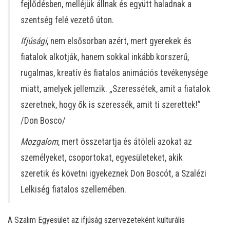
fejlődésben, melléjük állnak és együtt haladnak a
szentség felé vezető úton.
Ifjúsági
, nem elsősorban azért, mert gyerekek és
fiatalok alkotják, hanem sokkal inkább korszerű,
rugalmas, kreatív és fiatalos animációs tevékenysége
miatt, amelyek jellemzik. „Szeressétek, amit a fiatalok
szeretnek, hogy ők is szeressék, amit ti szerettek!”
/Don Bosco/
Mozgalom
, mert összetartja és átöleli azokat az
személyeket, csoportokat, egyesületeket, akik
szeretik és követni igyekeznek Don Boscót, a Szalézi
Lelkiség fiatalos szellemében.
A Szalim Egyesület az ifjúság szervezeteként kulturális