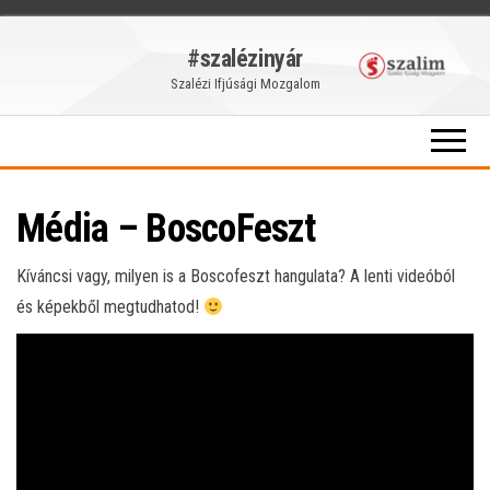
Skip
#szalézinyár
to
Szalézi Ifjúsági Mozgalom
the
content
Média – BoscoFeszt
Kíváncsi vagy, milyen is a Boscofeszt hangulata? A lenti videóból
és képekből megtudhatod!