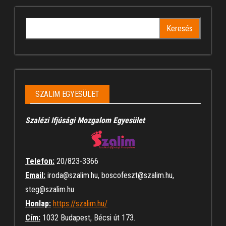
Keresés:
SZALIM EGYESÜLET
Szalézi Ifjúsági Mozgalom Egyesület
Telefon:
20/823-3366
Email:
iroda@szalim.hu, boscofeszt@szalim.hu,
steg@szalim.hu
Honlap:
https://szalim.hu/
Cím:
1032 Budapest, Bécsi út 173.