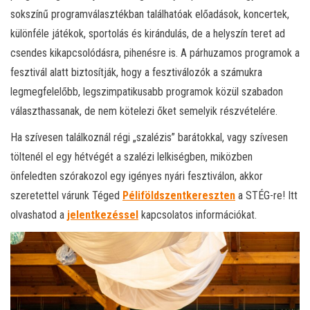
sokszínű programválasztékban találhatóak előadások, koncertek,
különféle játékok, sportolás és kirándulás, de a helyszín teret ad
csendes kikapcsolódásra, pihenésre is. A párhuzamos programok a
fesztivál alatt biztosítják, hogy a fesztiválozók a számukra
legmegfelelőbb, legszimpatikusabb programok közül szabadon
választhassanak, de nem kötelezi őket semelyik részvételére.
Ha szívesen találkoznál régi „szalézis” barátokkal, vagy szívesen
töltenél el egy hétvégét a szalézi lelkiségben, miközben
önfeledten szórakozol egy igényes nyári fesztiválon, akkor
szeretettel várunk Téged
Péliföldszentkereszten
a STÉG-re! Itt
olvashatod a
jelentkezéssel
kapcsolatos információkat.