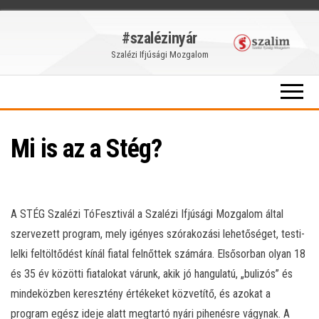
Skip
#szalézinyár
to
Szalézi Ifjúsági Mozgalom
the
content
Mi is az a Stég?
A STÉG Szalézi TóFesztivál a Szalézi Ifjúsági Mozgalom által
szervezett program, mely igényes szórakozási lehetőséget, testi-
lelki feltöltődést kínál fiatal felnőttek számára. Elsősorban olyan 18
és 35 év közötti fiatalokat várunk, akik jó hangulatú, „bulizós” és
mindeközben keresztény értékeket közvetítő, és azokat a
program egész ideje alatt megtartó nyári pihenésre vágynak. A