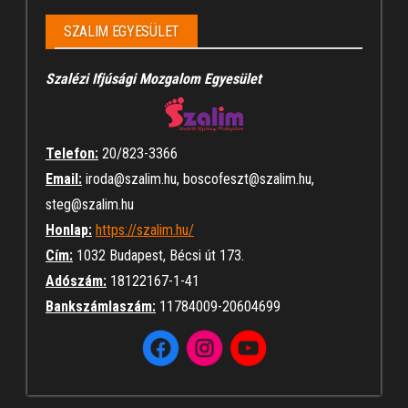
SZALIM EGYESÜLET
Szalézi Ifjúsági Mozgalom Egyesület
Telefon:
20/823-3366
Email:
iroda@szalim.hu, boscofeszt@szalim.hu,
steg@szalim.hu
Honlap:
https://szalim.hu/
Cím:
1032 Budapest, Bécsi út 173.
Adószám:
18122167-1-41
Bankszámlaszám:
11784009-20604699